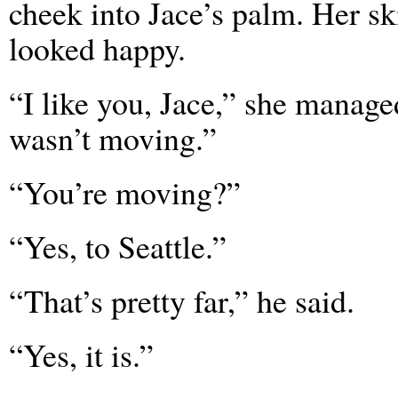
cheek into Jace’s palm. Her sk
looked happy.
“I like you, Jace,” she managed
wasn’t moving.”
“You’re moving?”
“Yes, to Seattle.”
“That’s pretty far,” he said.
“Yes, it is.”