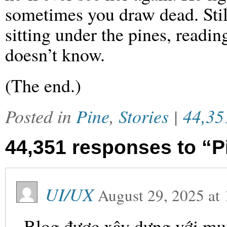
sometimes you draw dead. Stil
sitting under the pines, readi
doesn’t know.
(The end.)
Posted in
Pine
,
Stories
|
44,35
44,351 responses to “Pi
UI/UX
August 29, 2025
at
Blog được xây dựng với mục 