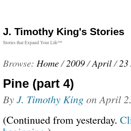
J. Timothy King's Stories
Stories that Expand Your Life™
Browse:
Home
/
2009
/
April
/
23
Pine (part 4)
By
J. Timothy King
on
April 2
(Continued from yesterday.
Cl