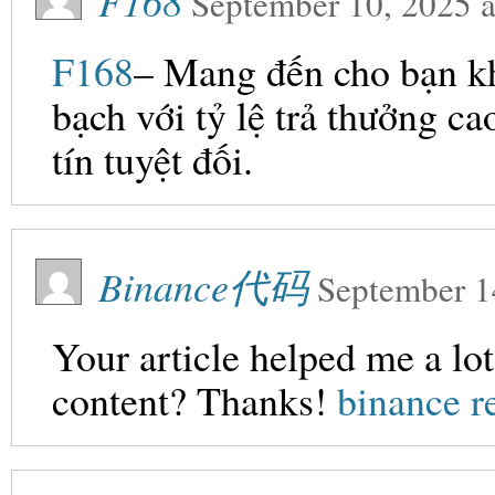
F168
September 10, 2025
a
F168
– Mang đến cho bạn kh
bạch với tỷ lệ trả thưởng ca
tín tuyệt đối.
Binance代码
September 1
Your article helped me a lot
content? Thanks!
binance r