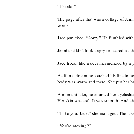
“Thanks.”
The page after that was a collage of Jenn
words.
Jace panicked. “Sorry.” He fumbled with 
Jennifer didn’t look angry or scared as s
Jace froze, like a deer mesmerized by a p
As if in a dream he touched his lips to h
body was warm and there. She put her ha
A moment later, he counted her eyelashes
Her skin was soft. It was smooth. And s
“I like you, Jace,” she managed. Then, wi
“You’re moving?”