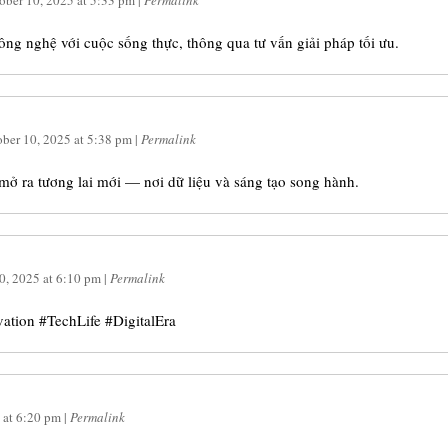
ober 10, 2025
at
5:33 pm
|
Permalink
ông nghệ với cuộc sống thực, thông qua tư vấn giải pháp tối ưu.
ober 10, 2025
at
5:38 pm
|
Permalink
mở ra tương lai mới — nơi dữ liệu và sáng tạo song hành.
0, 2025
at
6:10 pm
|
Permalink
ion #TechLife #DigitalEra
at
6:20 pm
|
Permalink