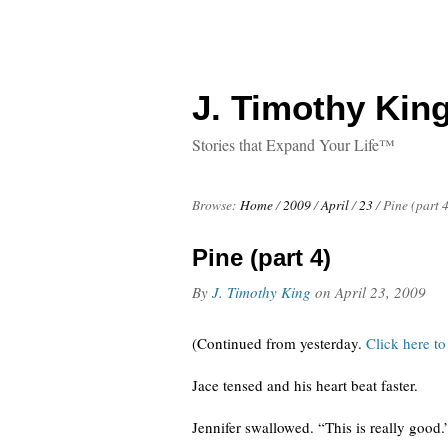
J. Timothy King
Stories that Expand Your Life™
Browse:
Home
/
2009
/
April
/
23
/
Pine (part 
Pine (part 4)
By
J. Timothy King
on
April 23, 2009
(Continued from yesterday.
Click here to
Jace tensed and his heart beat faster.
Jennifer swallowed. “This is really good.