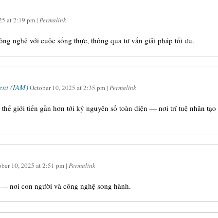
25
at
2:19 pm
|
Permalink
ông nghệ với cuộc sống thực, thông qua tư vấn giải pháp tối ưu.
ent (IAM)
October 10, 2025
at
2:35 pm
|
Permalink
 thế giới tiến gần hơn tới kỷ nguyên số toàn diện — nơi trí tuệ nhân tạ
ober 10, 2025
at
2:51 pm
|
Permalink
ới — nơi con người và công nghệ song hành.