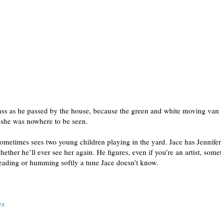
rass as he passed by the house, because the green and white moving van
t she was nowhere to be seen.
metimes sees two young children playing in the yard. Jace has Jennife
hether he’ll ever see her again. He figures, even if you’re an artist, som
 reading or humming softly a tune Jace doesn’t know.
es