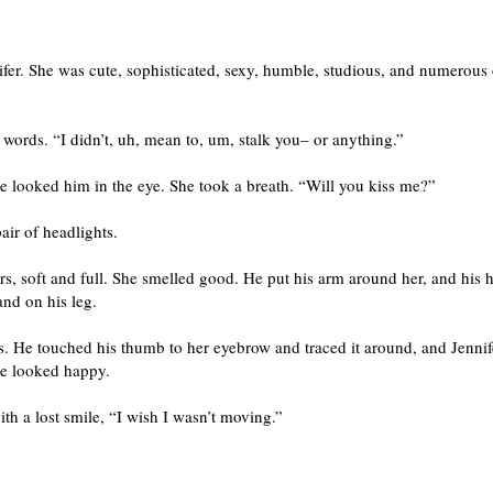
ifer. She was cute, sophisticated, sexy, humble, studious, and numerous o
words. “I didn’t, uh, mean to, um, stalk you– or anything.”
he looked him in the eye. She took a breath. “Will you kiss me?”
air of headlights.
ers, soft and full. She smelled good. He put his arm around her, and his 
nd on his leg.
. He touched his thumb to her eyebrow and traced it around, and Jennif
he looked happy.
th a lost smile, “I wish I wasn’t moving.”