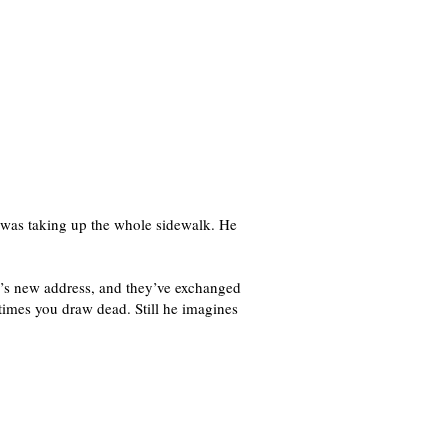
 was taking up the whole sidewalk. He
r’s new address, and they’ve exchanged
etimes you draw dead. Still he imagines