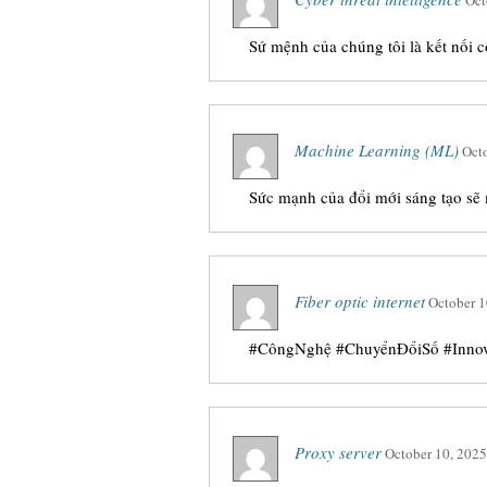
Oct
Sứ mệnh của chúng tôi là kết nối c
Machine Learning (ML)
Oct
Sức mạnh của đổi mới sáng tạo sẽ 
Fiber optic internet
October 1
#CôngNghệ #ChuyểnĐổiSố #Innovat
Proxy server
October 10, 2025