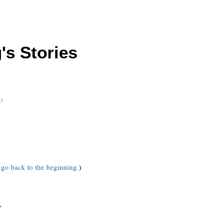
's Stories
4)
 go back to the beginning.
)
”