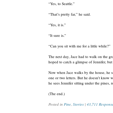
“Yes, to Seattle.”
“That’s pretty far,” he said.
“Yes, it is.”
“It sure is.”
“Can you sit with me for a little while?”
The next day, Jace had to walk on the g
hoped to catch a glimpse of Jennifer, bu
Now when Jace walks by the house, he so
one or two letters. But he doesn’t know w
he sees Jennifer sitting under the pines,
(The end.)
Posted in
Pine
,
Stories
|
43,711 Respons