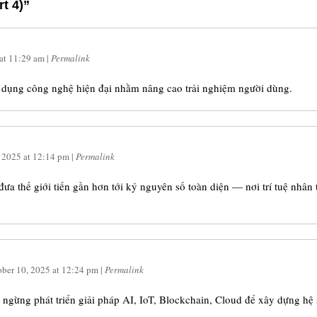
t 4)”
at
11:29 am
|
Permalink
 dụng công nghệ hiện đại nhằm nâng cao trải nghiệm người dùng.
, 2025
at
12:14 pm
|
Permalink
ưa thế giới tiến gần hơn tới kỷ nguyên số toàn diện — nơi trí tuệ nhân
ober 10, 2025
at
12:24 pm
|
Permalink
ngừng phát triển giải pháp AI, IoT, Blockchain, Cloud để xây dựng hệ s