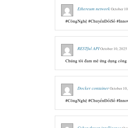
Ethereum network
October 10
#CôngNghệ #ChuyểnĐổiSố #Innovat
RESTful API
October 10, 2025
Chúng tôi đam mê ứng dụng công n
Docker container
October 10
#CôngNghệ #ChuyểnĐổiSố #Innovat
Cyber threat intelligence