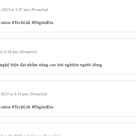
, 2025
at
3:07 pm
|
Permalink
ion #TechLife #DigitalEra
at
4:28 pm
|
Permalink
ghệ hiện đại nhằm nâng cao trải nghiệm người dùng.
, 2025
at
4:34 pm
|
Permalink
ion #TechLife #DigitalEra