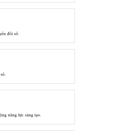
yển đổi số.
 số.
ộng năng lực sáng tạo.